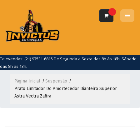
Televendas: (21) 97531-6815 De Segunda a Sexta das 8h às 18h. Sábado
das 8h às 13h.
Página Inicial
Suspensão
Prato Limitador Do Amortecedor Dianteiro Superior
Astra Vectra Zafira