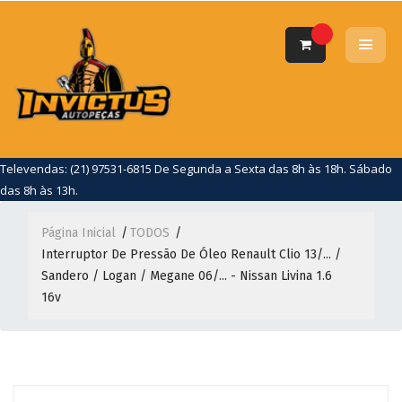
Televendas: (21) 97531-6815 De Segunda a Sexta das 8h às 18h. Sábado
das 8h às 13h.
Página Inicial
TODOS
Interruptor De Pressão De Óleo Renault Clio 13/... /
Sandero / Logan / Megane 06/... - Nissan Livina 1.6
16v