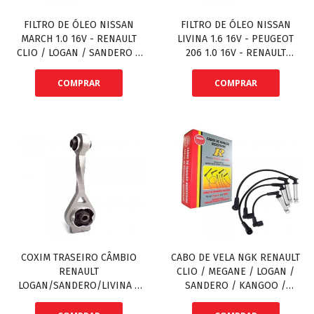
FILTRO DE ÓLEO NISSAN
FILTRO DE ÓLEO NISSAN
MARCH 1.0 16V - RENAULT
LIVINA 1.6 16V - PEUGEOT
CLIO / LOGAN / SANDERO /
206 1.0 16V - RENAULT
TWINGO 1.0 8/16V 4
CAPTUR 2.0 16V / CLIO 1.6
CILINDROS - HYUNDAI CRETA
8/16V / DUSTER / OROCH
COMPRAR
COMPRAR
/ HB20 1.0 - KIA PICANTO
1.6/2.0 .../15 / FLUENCE 1.6
1.0/1.1
16V / SCENIC / GRAND
SCENIC / KANGOO 1.6 8/16V
/ LAGUNA / LOGAN 1.6 8/16V
/ SANDERO 1.6 8/16V /
MEGANE
COXIM TRASEIRO CÂMBIO
CABO DE VELA NGK RENAULT
RENAULT
CLIO / MEGANE / LOGAN /
LOGAN/SANDERO/LIVINA -
SANDERO / KANGOO /
MEGANE 06/.. / SENTRA
SYMBOL 1.6 8V
07/14