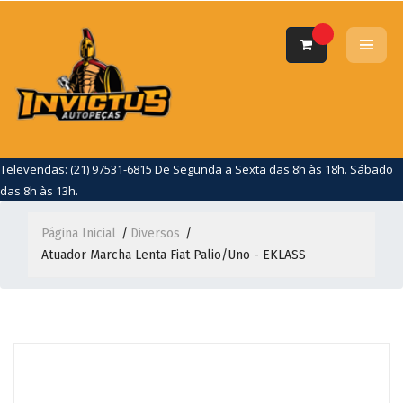
Televendas: (21) 97531-6815 De Segunda a Sexta das 8h às 18h. Sábado
das 8h às 13h.
Página Inicial
Diversos
Atuador Marcha Lenta Fiat Palio/Uno - EKLASS